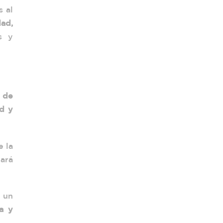
s al
dad,
s y
a de
ad y
e la
ará
 un
ia y