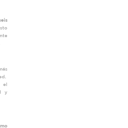
seis
sto
nte
.
más
red.
o el
l y
rmo