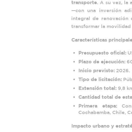
transporte
. A su vez, la
—con una inversión ad
integral de renovación 
transformar la movilidad
Características principal
Presupuesto oficial:
US
Plazo de ejecución:
60
Inicio previsto:
2026.
Tipo de licitación:
Públ
Extensión total:
9,8 k
Cantidad total de est
Primera etapa:
Const
Cochabamba, Chile, C
Impacto urbano y estrat