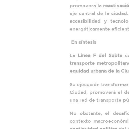
promoverá la
reactivaci
eje central de la ciuda
accesibilidad y tecnol
energéticamente eficient
En síntesis
La
Línea F del Subte
co
transporte metropolitan
equidad urbana de la Ci
Su ejecución transformará
Ciudad, promoverá el de
una red de transporte pú
No obstante, el desaf
contexto macroeconómi
continuidad política
del 