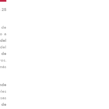
n 25
 de
do a
del
del
 de
vos.
más
nde
les
sas
 de