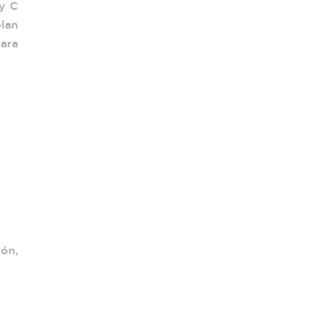
 y C
lan
ara
ón,