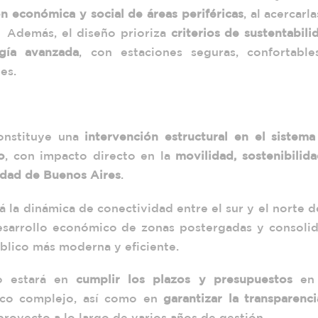
ón económica y social de áreas periféricas
, al acercarla
d. Además, el diseño prioriza
criterios de sustentabili
ogía avanzada
, con estaciones seguras, confortable
es.
nstituye una
intervención estructural en el sistem
o
, con impacto directo en la
movilidad, sostenibilid
udad de Buenos Aires
.
 la dinámica de conectividad entre el sur y el norte d
sarrollo económico de zonas postergadas y consolid
blico más moderna y eficiente.
ío estará en
cumplir los plazos y presupuestos
en
co complejo, así como en
garantizar la transparenc
proyecto a lo largo de varios años de gestión.