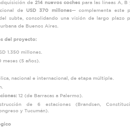
 adquisición de
214 nuevos coches
para las líneas A, B
icional de
USD 370 millones
— complementa este p
del subte, consolidando una visión de largo plazo p
 urbana de Buenos Aires.
es del proyecto:
D 1.350 millones.
 meses (5 años).
ica, nacional e internacional, de etapa múltiple.
m.
aciones:
12 (de Barracas a Palermo).
rucción de 6 estaciones (Brandsen, Constituci
ongreso y Tucumán).
égico