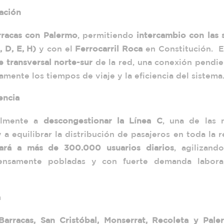
ación
rracas con Palermo
, permitiendo
intercambio con las 
, D, E, H)
y con el
Ferrocarril Roca
en Constitución. E
e transversal norte-sur
de la red, una conexión pendie
amente los tiempos de viaje y la eficiencia del sistema
encia
almente a
descongestionar la Línea C
, una de las 
 a equilibrar la distribución de pasajeros en toda la 
iará a más de 300.000 usuarios diarios
, agilizand
ensamente pobladas y con fuerte demanda labora
a
Barracas, San Cristóbal, Monserrat, Recoleta y Pale