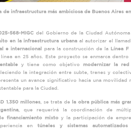
ra de infraestructura más ambiciosa de Buenos Aires e
025-568-MIGC
del Gobierno de la Ciudad Autónoma
hito en la infraestructura urbana
al autorizar el llama
al e internacional
para la construcción de la
Línea F 
 línea en 25 años. Este proyecto se enmarca dentro 
entable
y tiene como objetivo
modernizar la red
aleciendo la integración entre subte, trenes y colecti
resenta un avance significativo hacia una movilidad 
ustentable para la Ciudad.
D 1.350 millones
, se trata de
la obra pública más gra
gentina
, que requerirá la coordinación de múltip
 de
financiamiento mixto
y la participación de empre
experiencia en
túneles y sistemas automatizados