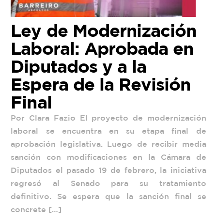
Ley de Modernización
Laboral: Aprobada en
Diputados y a la
Espera de la Revisión
Final
Por Clara Fazio El proyecto de modernización
laboral se encuentra en su etapa final de
aprobación legislativa. Luego de recibir media
sanción con modificaciones en la Cámara de
Diputados el pasado 19 de febrero, la iniciativa
regresó al Senado para su tratamiento
definitivo. Se espera que la sanción final se
concrete […]